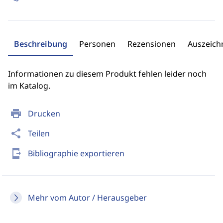
Beschreibung
Personen
Rezensionen
Auszeic
Informationen zu diesem Produkt fehlen leider noch
im Katalog.
print
Drucken
share
Teilen
send_to_mobile
Bibliographie exportieren
Mehr vom Autor / Herausgeber