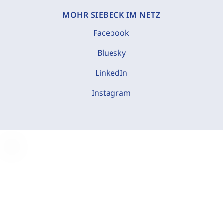
MOHR SIEBECK IM NETZ
Facebook
Bluesky
LinkedIn
Instagram
C
o
o
k
i