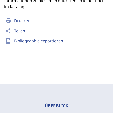
Informationen zu diesem Produkt fehlen leider noch
im Katalog.
print
Drucken
share
Teilen
send_to_mobile
Bibliographie exportieren
ÜBERBLICK