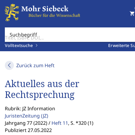
shopping_cart
Suchbegriff
Volltextsuche
Erweiterte S
Zurück zum Heft
Aktuelles aus der
Rechtsprechung
Rubrik: JZ Information
JuristenZeitung
(JZ)
Jahrgang 77 (2022) /
Heft 11
,
S. *320 (1)
Publiziert 27.05.2022