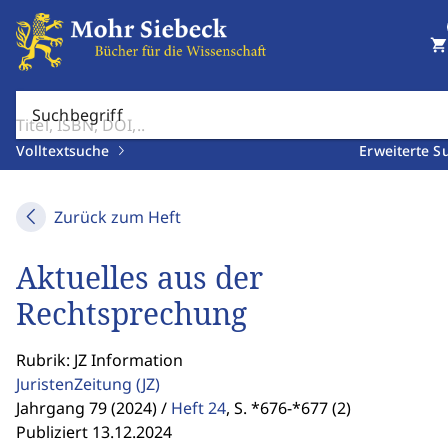
shopping_cart
Suchbegriff
Volltextsuche
Erweiterte S
Zurück zum Heft
Aktuelles aus der
Rechtsprechung
Rubrik: JZ Information
JuristenZeitung
(JZ)
Jahrgang 79 (2024) /
Heft 24
,
S. *676-*677 (2)
Publiziert 13.12.2024