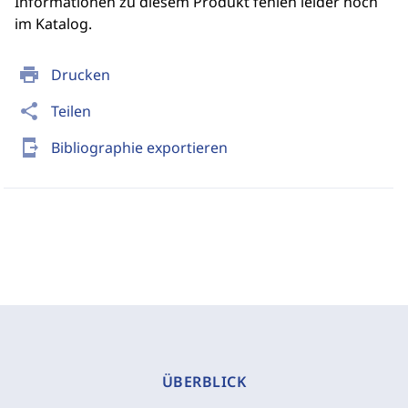
Informationen zu diesem Produkt fehlen leider noch
im Katalog.
print
Drucken
share
Teilen
send_to_mobile
Bibliographie exportieren
ÜBERBLICK