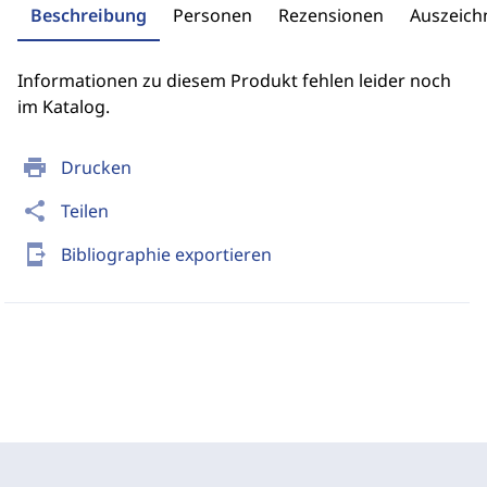
Beschreibung
Personen
Rezensionen
Auszeic
Informationen zu diesem Produkt fehlen leider noch
im Katalog.
print
Drucken
share
Teilen
send_to_mobile
Bibliographie exportieren