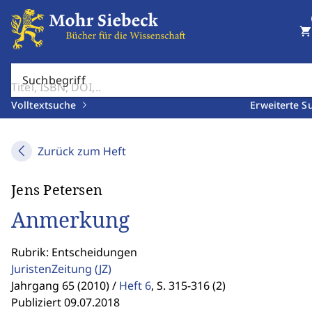
shopping_cart
Suchbegriff
Volltextsuche
Erweiterte S
Zurück zum Heft
Jens Petersen
Anmerkung
Rubrik: Entscheidungen
JuristenZeitung
(JZ)
Jahrgang 65 (2010) /
Heft 6
,
S. 315-316 (2)
Publiziert 09.07.2018