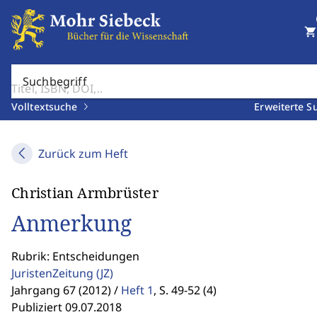
shopping_cart
Suchbegriff
Volltextsuche
Erweiterte S
Zurück zum Heft
Christian Armbrüster
Anmerkung
Rubrik: Entscheidungen
JuristenZeitung
(JZ)
Jahrgang 67 (2012) /
Heft 1
,
S. 49-52 (4)
Publiziert 09.07.2018