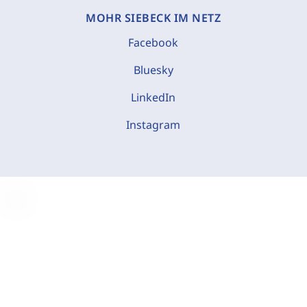
MOHR SIEBECK IM NETZ
Facebook
Bluesky
LinkedIn
Instagram
C
o
o
k
i