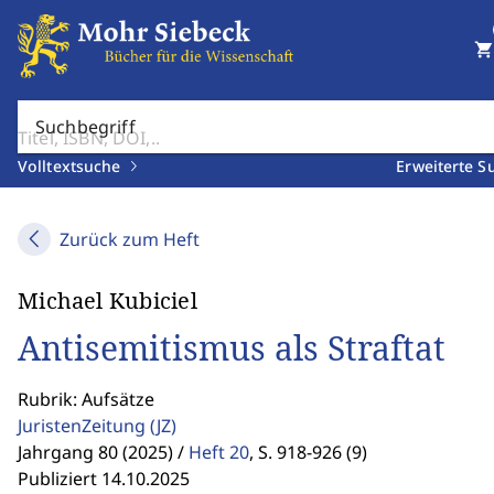
shopping_cart
Suchbegriff
Volltextsuche
Erweiterte S
Zurück zum Heft
Michael Kubiciel
Antisemitismus als Straftat
Rubrik: Aufsätze
JuristenZeitung
(JZ)
Jahrgang 80 (2025) /
Heft 20
,
S. 918-926 (9)
Publiziert 14.10.2025