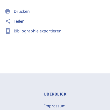
print
Drucken
share
Teilen
send_to_mobile
Bibliographie exportieren
ÜBERBLICK
Impressum