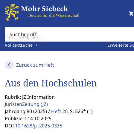
shopping_cart
Suchbegriff
Volltextsuche
Erweiterte S
Zurück zum Heft
Aus den Hochschulen
Rubrik: JZ Information
JuristenZeitung
(JZ)
Jahrgang 80 (2025) /
Heft 20
,
S. 526* (1)
Publiziert 14.10.2025
DOI
10.1628/jz-2025-0335