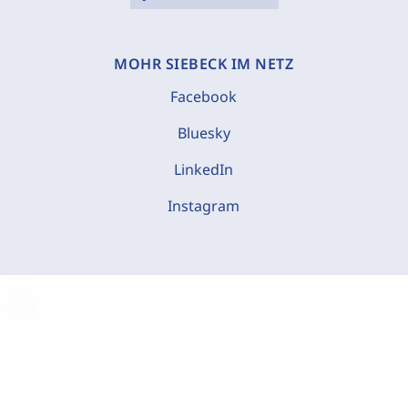
MOHR SIEBECK IM NETZ
Facebook
Bluesky
LinkedIn
Instagram
C
o
o