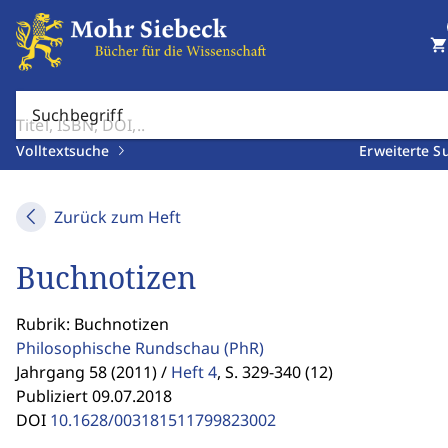
shopping_cart
Suchbegriff
Volltextsuche
Erweiterte S
Zurück zum Heft
Buchnotizen
Rubrik: Buchnotizen
Philosophische Rundschau
(PhR)
Jahrgang 58 (2011) /
Heft 4
,
S. 329-340 (12)
Publiziert 09.07.2018
DOI
10.1628/003181511799823002