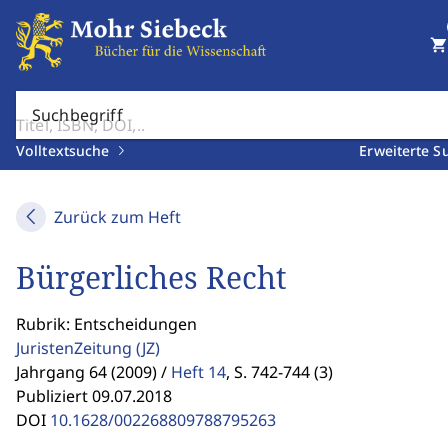
shopping_cart
Suchbegriff
Volltextsuche
Erweiterte S
Zurück zum Heft
Bürgerliches Recht
Rubrik: Entscheidungen
JuristenZeitung
(JZ)
Jahrgang 64 (2009) /
Heft 14
,
S. 742-744 (3)
Publiziert 09.07.2018
DOI
10.1628/002268809788795263