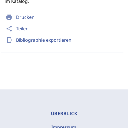
im Katalog.
print
Drucken
share
Teilen
send_to_mobile
Bibliographie exportieren
ÜBERBLICK
Impressum