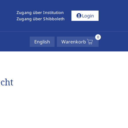
Zugang über Institution
account_circle
Login
Zugang über Shibboleth
0
English
Warenkorb
echt