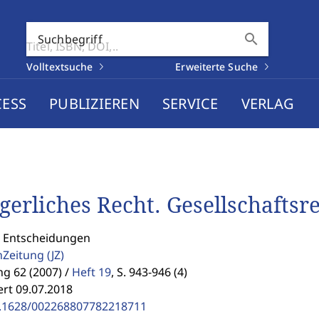
search
Suchbegriff
Volltextsuche
Erweiterte Suche
CESS
PUBLIZIEREN
SERVICE
VERLAG
gerliches Recht. Gesellschaftsr
: Entscheidungen
enZeitung
(JZ)
g 62 (2007) /
Heft 19
,
S. 943-946 (4)
ert 09.07.2018
.1628/002268807782218711