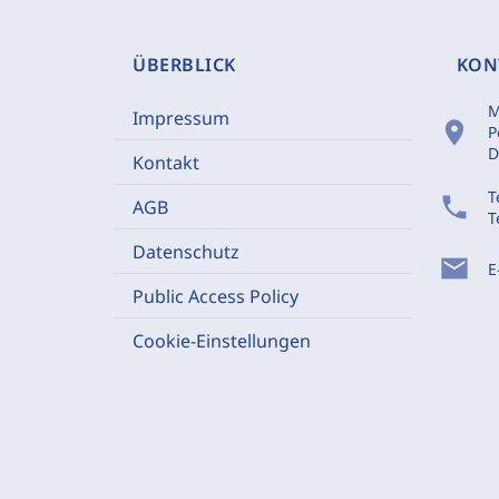
ÜBERBLICK
KON
M
Impressum
location_on
P
D
Kontakt
T
phone
AGB
T
Datenschutz
mail
E
Public Access Policy
Cookie-Einstellungen