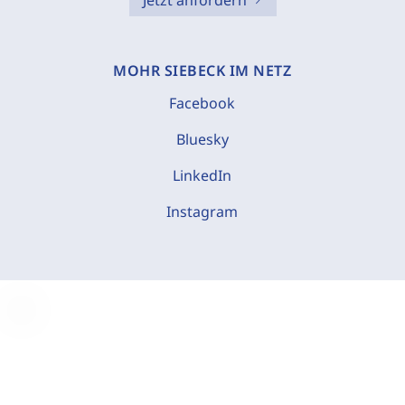
Jetzt anfordern
MOHR SIEBECK IM NETZ
Facebook
Bluesky
LinkedIn
Instagram
C
o
o