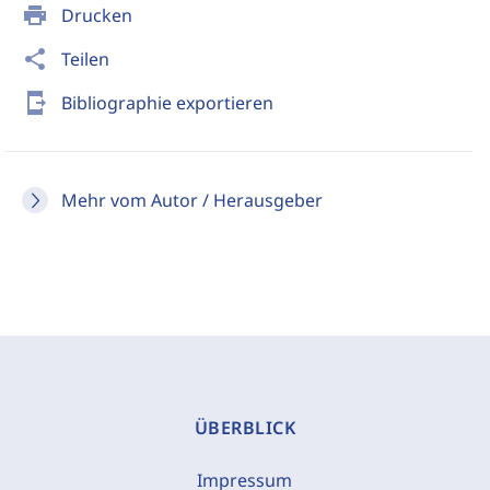
print
Drucken
share
Teilen
send_to_mobile
Bibliographie exportieren
Mehr vom Autor / Herausgeber
ÜBERBLICK
Impressum