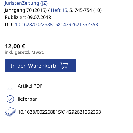
JuristenZeitung
(JZ)
Jahrgang 70 (2015) /
Heft 15
,
S. 745-754 (10)
Publiziert 09.07.2018
DOI
10.1628/002268815X14292621352353
inkl. gesetzl. MwSt.
In den Warenkorb
Artikel PDF
lieferbar
10.1628/002268815X14292621352353