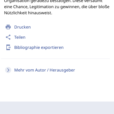
Organisation geradezu bestätigen. Diese versäumt
eine Chance, Legitimation zu gewinnen, die über bloße
Nützlichkeit hinausweist.
print
Drucken
share
Teilen
send_to_mobile
Bibliographie exportieren
Mehr vom Autor / Herausgeber