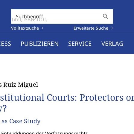
search
Suchbegriff
Volltextsuche
Erweiterte Suche
CESS
PUBLIZIEREN
SERVICE
VERLAG
s Ruiz Miguel
stitutional Courts: Protectors o
w?
 as Case Study
: Entwicklungen des Verfassungsrechts