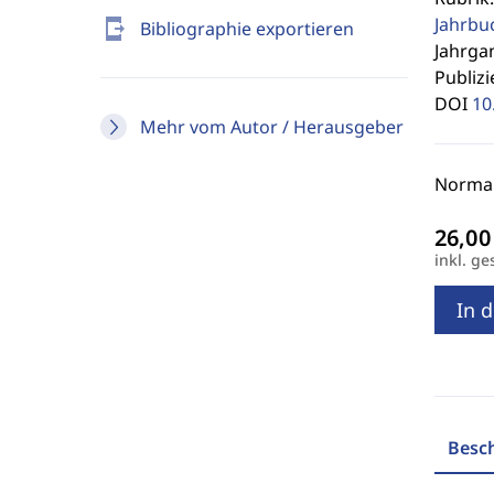
Jahrbu
send_to_mobile
Bibliographie exportieren
Jahrgan
Publizi
DOI
10
Mehr vom Autor / Herausgeber
Normal
inkl. ge
In 
Besc