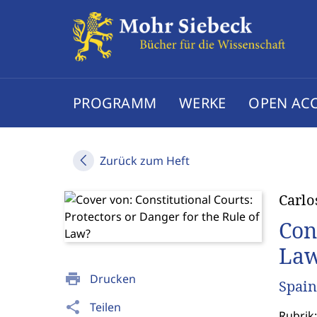
PROGRAMM
WERKE
OPEN AC
Zurück zum Heft
Carlo
Con
La
print
Drucken
Spain
share
Teilen
Rubrik