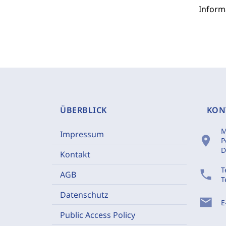
Inform
ÜBERBLICK
KON
M
Impressum
location_on
P
D
Kontakt
T
phone
AGB
T
Datenschutz
mail
E
Public Access Policy