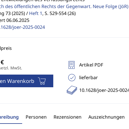
ch des öffentlichen Rechts der Gegenwart. Neue Folge
(JöR)
g 73 (2025) /
Heft 1
,
S. 529-554 (26)
ert 06.06.2025
.1628/joer-2025-0024
preis
Artikel PDF
setzl. MwSt.
lieferbar
den Warenkorb
10.1628/joer-2025-002
hreibung
Personen
Rezensionen
Auszeichnungen