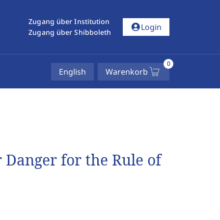
Zugang über Institution
account_circle
Login
Zugang über Shibboleth
0
English
Warenkorb
r Danger for the Rule of