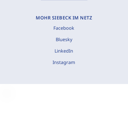
MOHR SIEBECK IM NETZ
Facebook
Bluesky
LinkedIn
Instagram
C
o
o
k