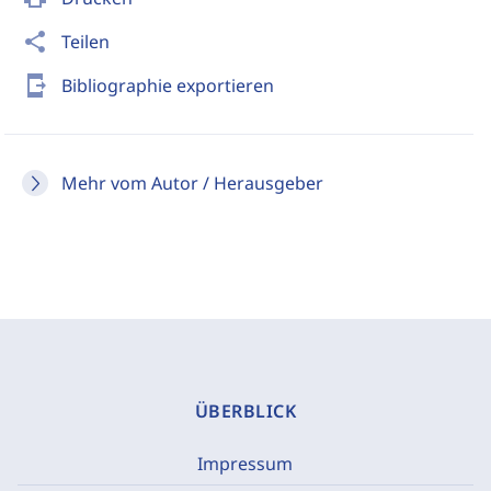
share
Teilen
send_to_mobile
Bibliographie exportieren
Mehr vom Autor / Herausgeber
ÜBERBLICK
Impressum