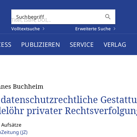
search
Suchbegriff
Volltextsuche
Erweiterte Suche
CESS
PUBLIZIEREN
SERVICE
VERLAG
nnes Buchheim
 datenschutzrechtliche Gestat
elöhr privater Rechtsverfolgun
 Aufsätze
enZeitung
(JZ)