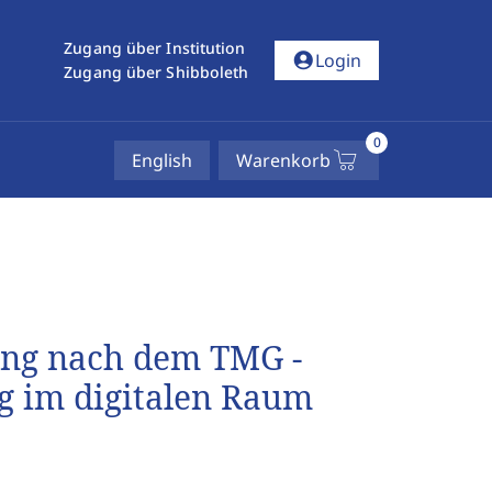
Zugang über Institution
account_circle
Login
Zugang über Shibboleth
0
English
Warenkorb
tung nach dem TMG -
g im digitalen Raum