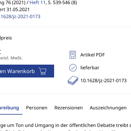
g 76 (2021) /
Heft 11
,
S. 539-546 (8)
ert 31.05.2021
.1628/jz-2021-0173
preis
Artikel PDF
setzl. MwSt.
lieferbar
den Warenkorb
10.1628/jz-2021-0173
hreibung
Personen
Rezensionen
Auszeichnungen
rge um Ton und Umgang in der öffentlichen Debatte treibt 