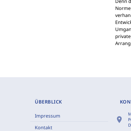
Denn d
Normen 
verhand
Entwic
Umgang
private
Arrang
ÜBERBLICK
KON
M
Impressum
location_on
P
D
Kontakt