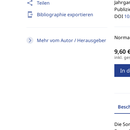
Jahrgan
share
Teilen
Publizi
send_to_mobile
Bibliographie exportieren
DOI
10
Normal
Mehr vom Autor / Herausgeber
inkl. ge
In 
Besc
Die So