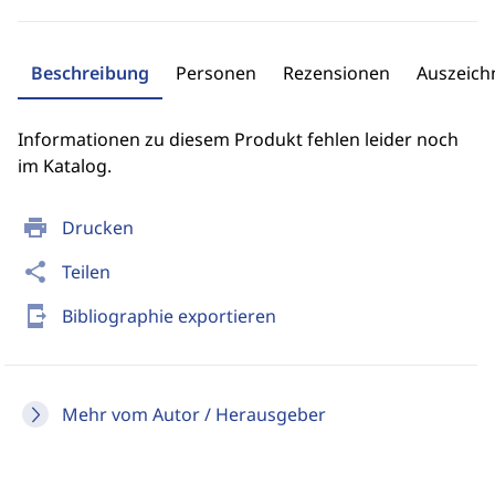
Beschreibung
Personen
Rezensionen
Auszeic
Informationen zu diesem Produkt fehlen leider noch
im Katalog.
print
Drucken
share
Teilen
send_to_mobile
Bibliographie exportieren
Mehr vom Autor / Herausgeber