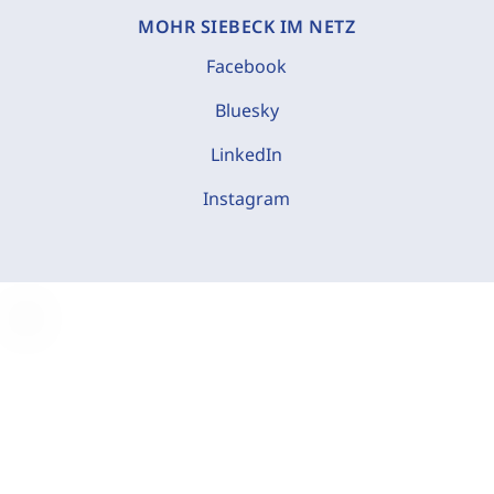
MOHR SIEBECK IM NETZ
Facebook
Bluesky
LinkedIn
Instagram
C
o
o
k
i