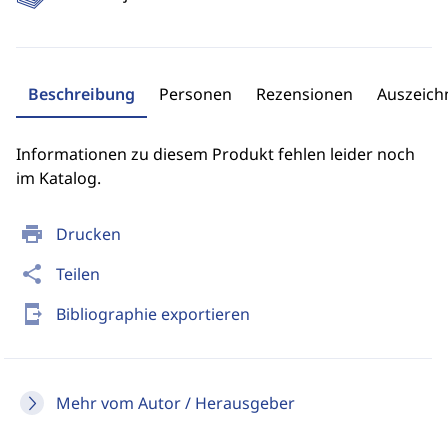
Beschreibung
Personen
Rezensionen
Auszeic
Informationen zu diesem Produkt fehlen leider noch
im Katalog.
print
Drucken
share
Teilen
send_to_mobile
Bibliographie exportieren
Mehr vom Autor / Herausgeber