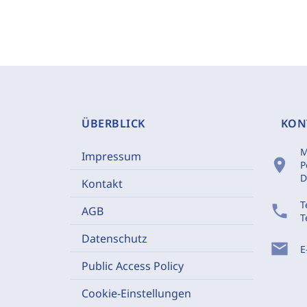
ÜBERBLICK
KON
M
Impressum
location_on
P
D
Kontakt
T
phone
AGB
T
Datenschutz
mail
E
Public Access Policy
Cookie-Einstellungen