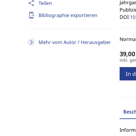
Jahrgan
share
Teilen
Publizi
send_to_mobile
Bibliographie exportieren
DOI
10
Normal
Mehr vom Autor / Herausgeber
inkl. ge
In 
Besc
Inform