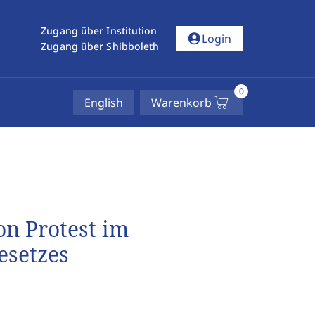
Zugang über Institution
account_circle
Login
Zugang über Shibboleth
0
English
Warenkorb
n Protest im
esetzes