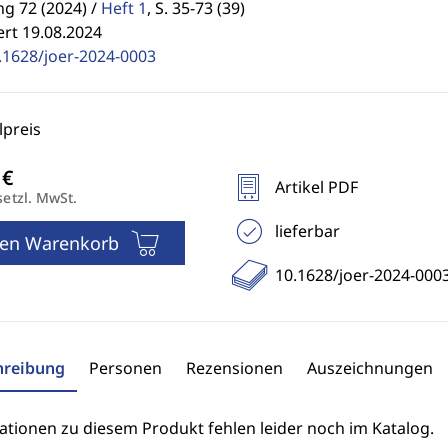
g 72 (2024) /
Heft 1
,
S. 35-73 (39)
ert 19.08.2024
.1628/joer-2024-0003
preis
Artikel PDF
setzl. MwSt.
lieferbar
den Warenkorb
10.1628/joer-2024-000
hreibung
Personen
Rezensionen
Auszeichnungen
ationen zu diesem Produkt fehlen leider noch im Katalog.