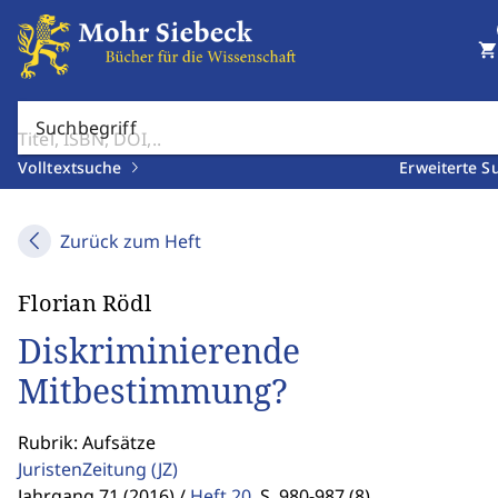
shopping_cart
Suchbegriff
Volltextsuche
Erweiterte S
Zurück zum Heft
Florian Rödl
Diskriminierende
Mitbestimmung?
Rubrik: Aufsätze
JuristenZeitung
(JZ)
Jahrgang 71 (2016) /
Heft 20
,
S. 980-987 (8)