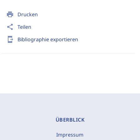
print
Drucken
share
Teilen
send_to_mobile
Bibliographie exportieren
ÜBERBLICK
Impressum