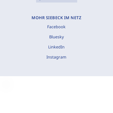
MOHR SIEBECK IM NETZ
Facebook
Bluesky
LinkedIn
Instagram
C
o
o