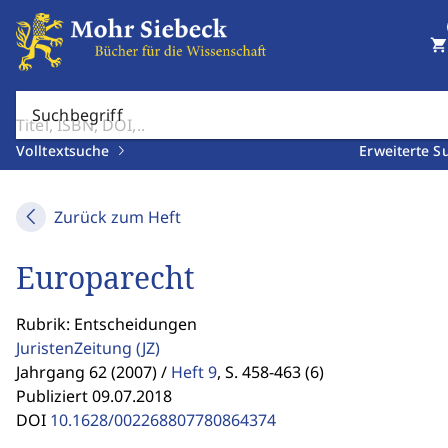
shopping_cart
Suchbegriff
Volltextsuche
Erweiterte S
Zurück zum Heft
Europarecht
Rubrik: Entscheidungen
JuristenZeitung
(JZ)
Jahrgang 62 (2007) /
Heft 9
,
S. 458-463 (6)
Publiziert 09.07.2018
DOI
10.1628/002268807780864374