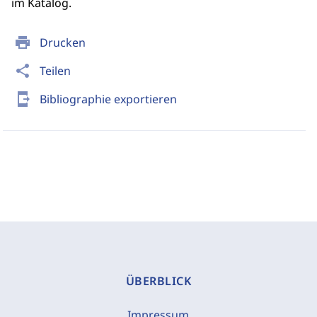
im Katalog.
print
Drucken
share
Teilen
send_to_mobile
Bibliographie exportieren
ÜBERBLICK
Impressum