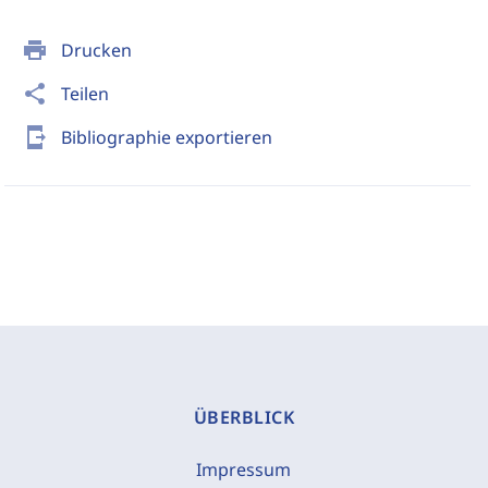
print
Drucken
share
Teilen
send_to_mobile
Bibliographie exportieren
ÜBERBLICK
Impressum