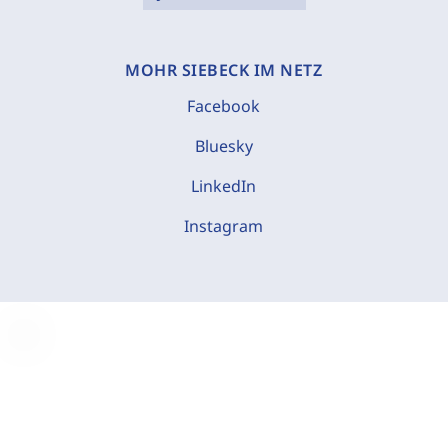
MOHR SIEBECK IM NETZ
Facebook
Bluesky
LinkedIn
Instagram
C
o
o