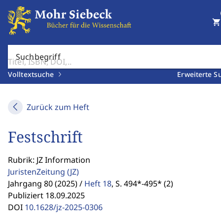
shopping_cart
Suchbegriff
Volltextsuche
Erweiterte S
Zurück zum Heft
Festschrift
Rubrik: JZ Information
JuristenZeitung
(JZ)
Jahrgang 80 (2025) /
Heft 18
,
S. 494*-495* (2)
Publiziert 18.09.2025
DOI
10.1628/jz-2025-0306