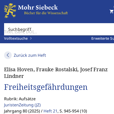
shopping_cart
Suchbegriff
Volltextsuche
Erweiterte S
Zurück zum Heft
Elisa Hoven, Frauke Rostalski, Josef Franz
Lindner
Freiheitsgefährdungen
Rubrik: Aufsätze
JuristenZeitung
(JZ)
Jahrgang 80 (2025) /
Heft 21
,
S. 945-954 (10)