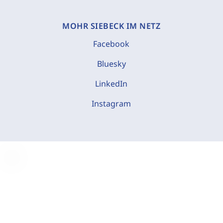
MOHR SIEBECK IM NETZ
Facebook
Bluesky
LinkedIn
Instagram
C
o
o
k