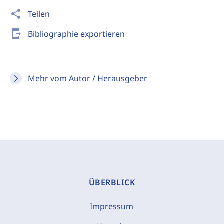
share
Teilen
send_to_mobile
Bibliographie exportieren
Mehr vom Autor / Herausgeber
ÜBERBLICK
Impressum