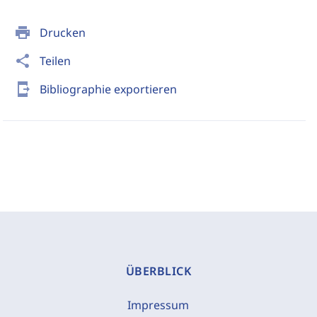
print
Drucken
share
Teilen
send_to_mobile
Bibliographie exportieren
ÜBERBLICK
Impressum