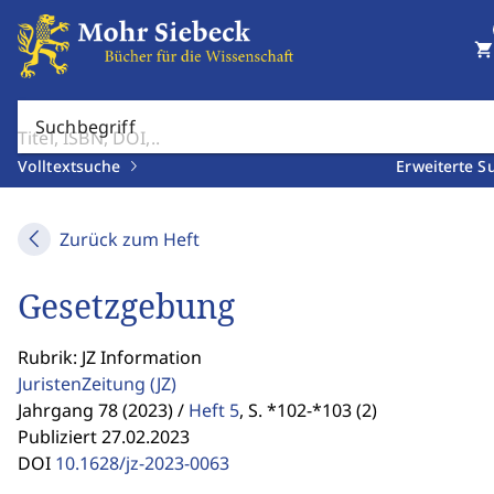
shopping_cart
Suchbegriff
Volltextsuche
Erweiterte S
Zurück zum Heft
Gesetzgebung
Rubrik: JZ Information
JuristenZeitung
(JZ)
Jahrgang 78 (2023) /
Heft 5
,
S. *102-*103 (2)
Publiziert 27.02.2023
DOI
10.1628/jz-2023-0063