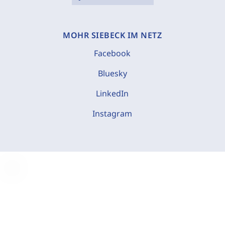
MOHR SIEBECK IM NETZ
Facebook
Bluesky
LinkedIn
Instagram
C
o
o