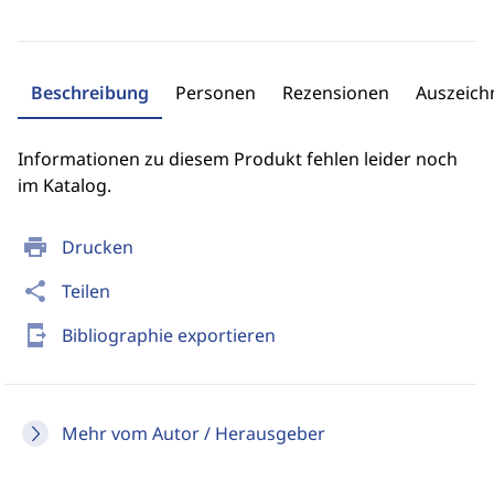
Beschreibung
Personen
Rezensionen
Auszeic
Informationen zu diesem Produkt fehlen leider noch
im Katalog.
print
Drucken
share
Teilen
send_to_mobile
Bibliographie exportieren
Mehr vom Autor / Herausgeber