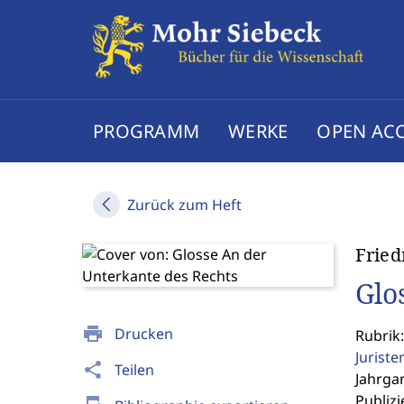
PROGRAMM
WERKE
OPEN AC
Zurück zum Heft
Fried
Glo
print
Drucken
Rubrik
Jurist
share
Teilen
Jahrgan
Publizi