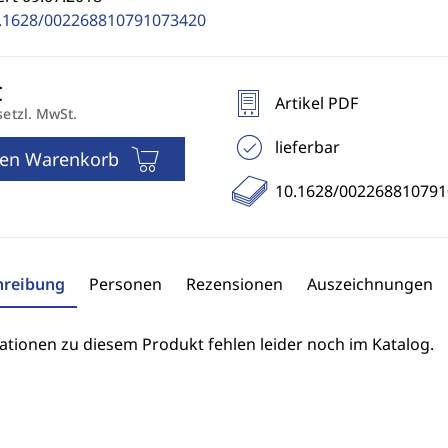
.1628/002268810791073420
Artikel PDF
setzl. MwSt.
lieferbar
den Warenkorb
10.1628/00226881079
hreibung
Personen
Rezensionen
Auszeichnungen
ationen zu diesem Produkt fehlen leider noch im Katalog.