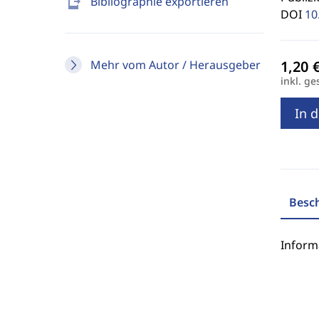
send_to_mobile
Bibliographie exportieren
DOI
10
Mehr vom Autor / Herausgeber
inkl. ge
In 
Besc
Inform