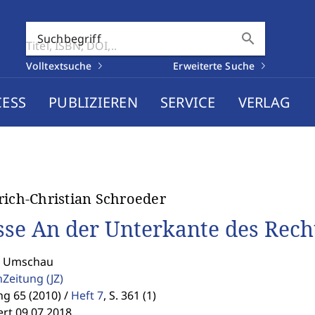
search
Suchbegriff
Volltextsuche
Erweiterte Suche
CESS
PUBLIZIEREN
SERVICE
VERLAG
rich-Christian Schroeder
sse An der Unterkante des Rech
: Umschau
enZeitung
(JZ)
g 65 (2010) /
Heft 7
,
S. 361 (1)
ert 09.07.2018