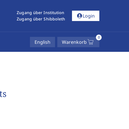
Zugang über Institution
account_circle
Login
Zugang über Shibboleth
0
English
Warenkorb
ts