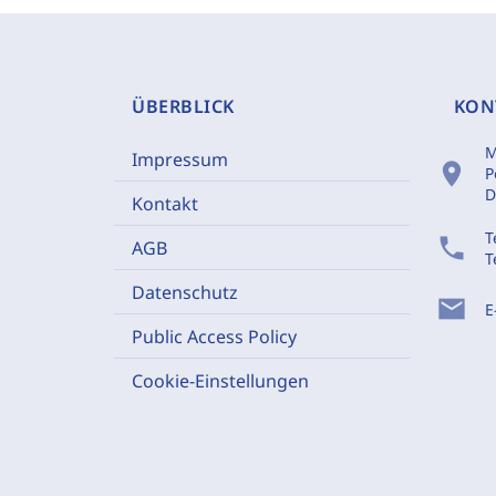
ÜBERBLICK
KON
M
Impressum
location_on
P
D
Kontakt
T
phone
AGB
T
Datenschutz
mail
E
Public Access Policy
Cookie-Einstellungen