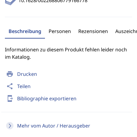
10.1628/002268806779166778
Beschreibung
Personen
Rezensionen
Auszeic
Informationen zu diesem Produkt fehlen leider noch
im Katalog.
print
Drucken
share
Teilen
send_to_mobile
Bibliographie exportieren
Mehr vom Autor / Herausgeber