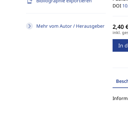
send_to_mobile
Bibliographie exportieren
DOI
10
Mehr vom Autor / Herausgeber
inkl. ge
In 
Besc
Inform