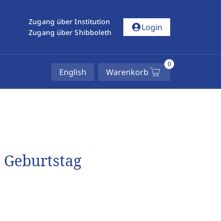
Zugang über Institution
account_circle
Login
Zugang über Shibboleth
0
English
Warenkorb
 Geburtstag