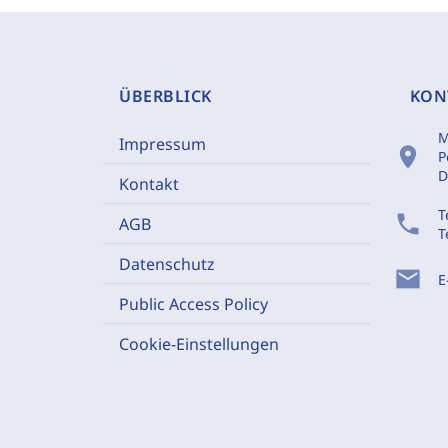
ÜBERBLICK
KON
M
Impressum
location_on
P
D
Kontakt
T
phone
AGB
T
Datenschutz
mail
E
Public Access Policy
Cookie-Einstellungen