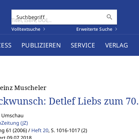
search
Suchbegriff
Volltextsuche
Erweiterte Suche
CESS
PUBLIZIEREN
SERVICE
VERLAG
einz Muscheler
ckwunsch: Detlef Liebs zum 70.
: Umschau
enZeitung
(JZ)
g 61 (2006) /
Heft 20
,
S. 1016-1017 (2)
ert 09.07.2018