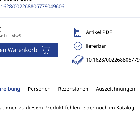
.1628/002268806779049606
Artikel PDF
setzl. MwSt.
lieferbar
den Warenkorb
10.1628/00226880677
hreibung
Personen
Rezensionen
Auszeichnungen
ationen zu diesem Produkt fehlen leider noch im Katalog.