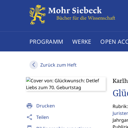
PROGRAMM
WERKE
OPEN AC
Zurück zum Heft
Karlh
Glü
print
Drucken
Rubrik
Jurist
share
Teilen
Jahrgan
Publizi