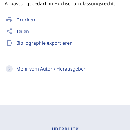
Anpassungsbedarf im Hochschulzulassungsrecht.
print
Drucken
share
Teilen
send_to_mobile
Bibliographie exportieren
Mehr vom Autor / Herausgeber
ÜBERBLICK