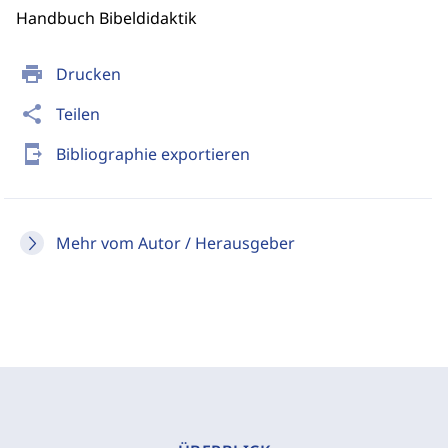
Handbuch Bibeldidaktik
print
Drucken
share
Teilen
send_to_mobile
Bibliographie exportieren
Mehr vom Autor / Herausgeber