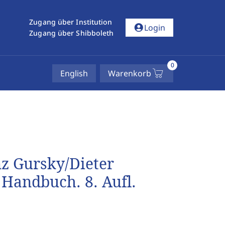
Zugang über Institution
account_circle
Login
Zugang über Shibboleth
0
English
Warenkorb
z Gursky/Dieter
Handbuch. 8. Aufl.