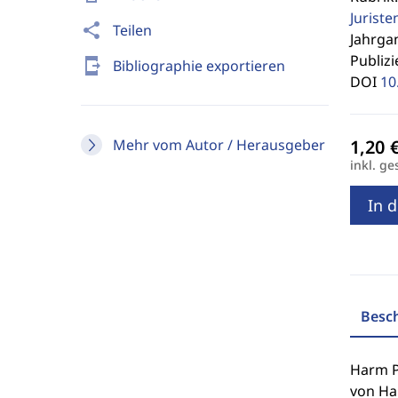
Jurist
share
Teilen
Jahrgan
Publizi
send_to_mobile
Bibliographie exportieren
DOI
10
Mehr vom Autor / Herausgeber
inkl. ge
In 
Besc
Harm P
von Ha