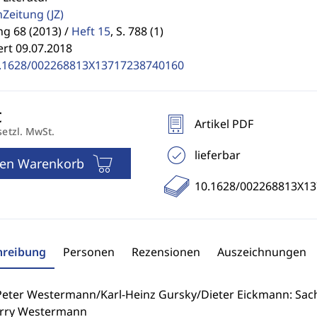
enZeitung
(JZ)
g 68 (2013) /
Heft 15
,
S. 788 (1)
ert 09.07.2018
.1628/002268813X13717238740160
Artikel PDF
setzl. MwSt.
lieferbar
den Warenkorb
10.1628/002268813X1
hreibung
Personen
Rezensionen
Auszeichnungen
eter Westermann/Karl-Heinz Gursky/Dieter Eickmann: Sache
rry Westermann