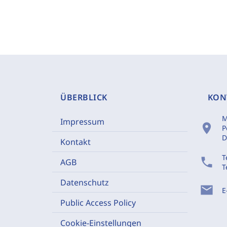
ÜBERBLICK
KON
M
Impressum
location_on
P
D
Kontakt
T
phone
AGB
T
Datenschutz
mail
E
Public Access Policy
Cookie-Einstellungen