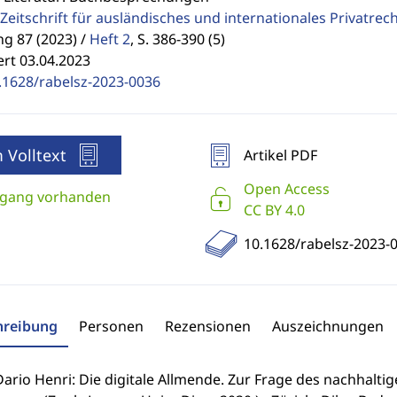
Zeitschrift für ausländisches und internationales Privatrec
g 87 (2023) /
Heft 2
,
S. 386-390 (5)
ert 03.04.2023
.1628/rabelsz-2023-0036
 Volltext
Artikel PDF
Open Access
gang vorhanden
CC BY 4.0
10.1628/rabelsz-2023-
hreibung
Personen
Rezensionen
Auszeichnungen
ario Henri: Die digitale Allmende. Zur Frage des nachhalti