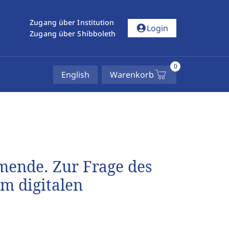
Zugang über Institution
account_circle
Login
Zugang über Shibboleth
0
English
Warenkorb
lmende. Zur Frage des
m digitalen