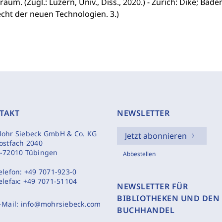
aum. (Zugl.: Luzern, Univ., Diss., 2020.) - Zürich: Dike; Bad
cht der neuen Technologien. 3.)
TAKT
NEWSLETTER
ohr Siebeck GmbH & Co. KG
Jetzt abonnieren
ostfach 2040
-72010 Tübingen
Abbestellen
elefon:
+49 7071-923-0
elefax:
+49 7071-51104
NEWSLETTER FÜR
BIBLIOTHEKEN UND DEN
-Mail:
info@mohrsiebeck.com
BUCHHANDEL