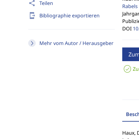
share
Teilen
Rabels 
Jahrgan
send_to_mobile
Bibliographie exportieren
Publizi
DOI
10
Mehr vom Autor / Herausgeber
Zum
Zu
Besc
Haux, D