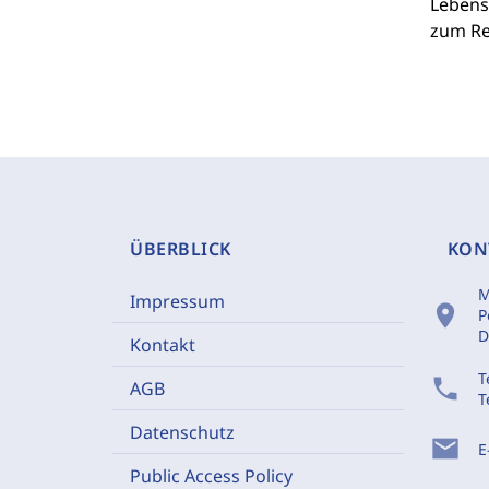
Lebensr
zum Re
ÜBERBLICK
KON
M
Impressum
location_on
P
D
Kontakt
T
phone
AGB
T
Datenschutz
mail
E
Public Access Policy