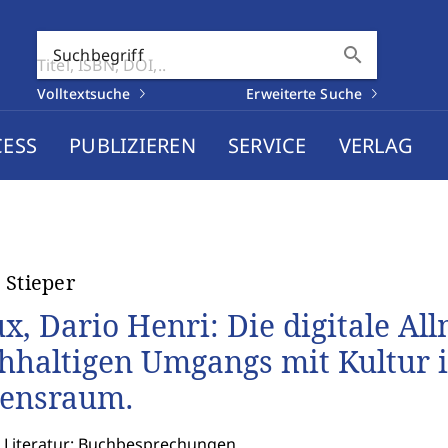
search
Suchbegriff
Volltextsuche
Erweiterte Suche
CESS
PUBLIZIEREN
SERVICE
VERLAG
 Stieper
x, Dario Henri: Die digitale Al
hhaltigen Umgangs mit Kultur i
ensraum.
: Literatur: Buchbesprechungen