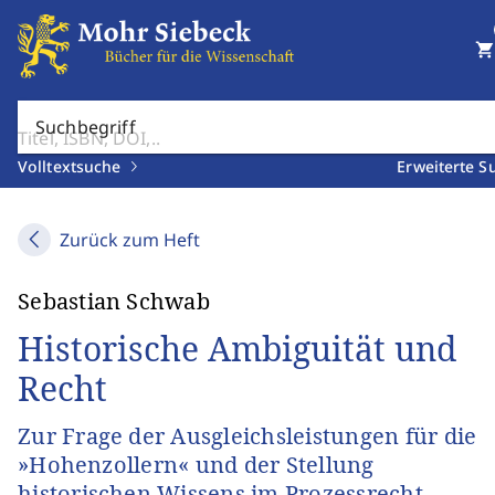
shopping_cart
Suchbegriff
Volltextsuche
Erweiterte S
Zurück zum Heft
Sebastian Schwab
Historische Ambiguität und
Recht
Zur Frage der Ausgleichsleistungen für die
»Hohenzollern« und der Stellung
historischen Wissens im Prozessrecht