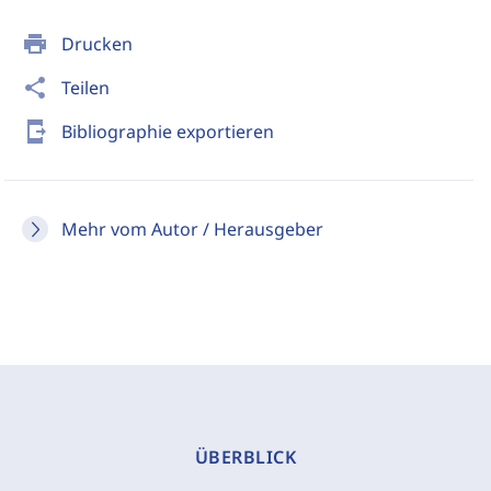
print
Drucken
share
Teilen
send_to_mobile
Bibliographie exportieren
Mehr vom Autor / Herausgeber
ÜBERBLICK