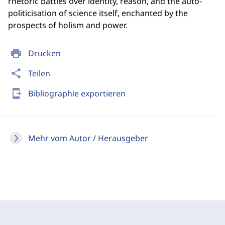
rhetoric battles over identity, reason, and the auto-
politicisation of science itself, enchanted by the
prospects of holism and power.
print
Drucken
share
Teilen
send_to_mobile
Bibliographie exportieren
Mehr vom Autor / Herausgeber