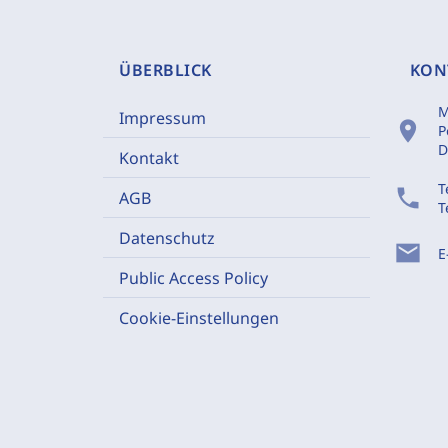
ÜBERBLICK
KON
M
Impressum
location_on
P
D
Kontakt
T
phone
AGB
T
Datenschutz
mail
E
Public Access Policy
Cookie-Einstellungen