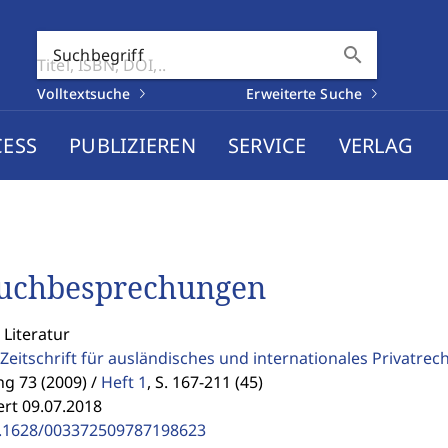
search
Suchbegriff
Volltextsuche
Erweiterte Suche
CESS
PUBLIZIEREN
SERVICE
VERLAG
Buchbesprechungen
 Literatur
Zeitschrift für ausländisches und internationales Privatrec
g 73 (2009) /
Heft 1
,
S. 167-211 (45)
ert 09.07.2018
.1628/003372509787198623