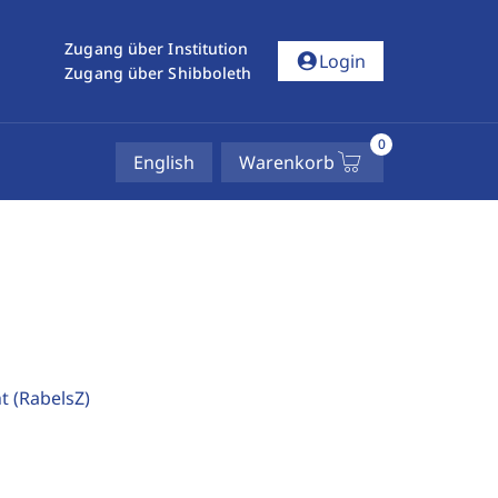
Zugang über Institution
account_circle
Login
Zugang über Shibboleth
0
English
Warenkorb
ht
(RabelsZ)