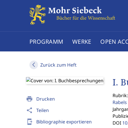
PROGRAMM
WERKE
OPEN AC
Zurück zum Heft
I. 
Rubrik:
print
Drucken
Rabels 
Jahrgan
share
Teilen
Publizi
send_to_mobile
Bibliographie exportieren
DOI
10