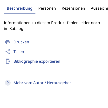
Beschreibung
Personen
Rezensionen
Auszeic
Informationen zu diesem Produkt fehlen leider noch
im Katalog.
print
Drucken
share
Teilen
send_to_mobile
Bibliographie exportieren
Mehr vom Autor / Herausgeber