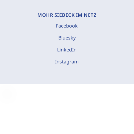
MOHR SIEBECK IM NETZ
Facebook
Bluesky
LinkedIn
Instagram
C
o
o
k