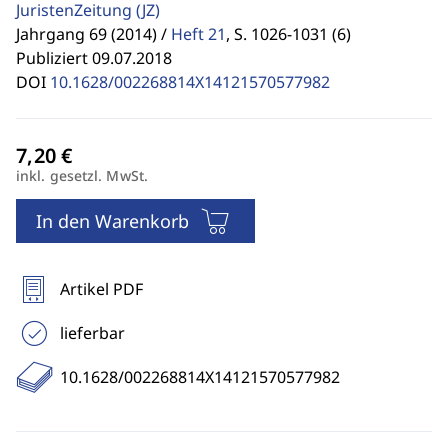
JuristenZeitung
(JZ)
Jahrgang 69 (2014) /
Heft 21
,
S. 1026-1031 (6)
Publiziert 09.07.2018
DOI
10.1628/002268814X14121570577982
inkl. gesetzl. MwSt.
In den Warenkorb
Artikel PDF
lieferbar
10.1628/002268814X14121570577982