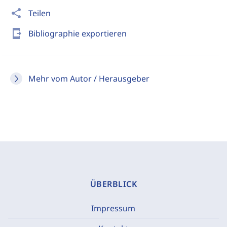
share
Teilen
send_to_mobile
Bibliographie exportieren
Mehr vom Autor / Herausgeber
ÜBERBLICK
Impressum