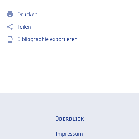
print
Drucken
share
Teilen
send_to_mobile
Bibliographie exportieren
ÜBERBLICK
Impressum