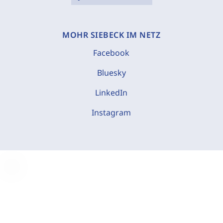
MOHR SIEBECK IM NETZ
Facebook
Bluesky
LinkedIn
Instagram
C
o
o