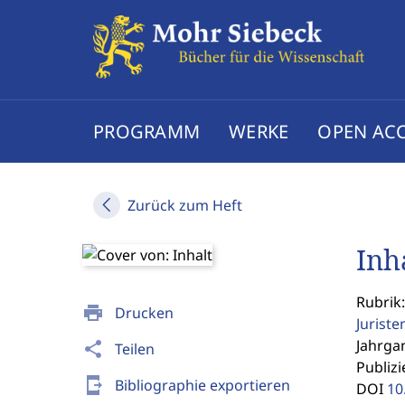
PROGRAMM
WERKE
OPEN AC
Zurück zum Heft
Inh
Rubrik:
print
Drucken
Jurist
Jahrgan
share
Teilen
Publizi
send_to_mobile
Bibliographie exportieren
DOI
10