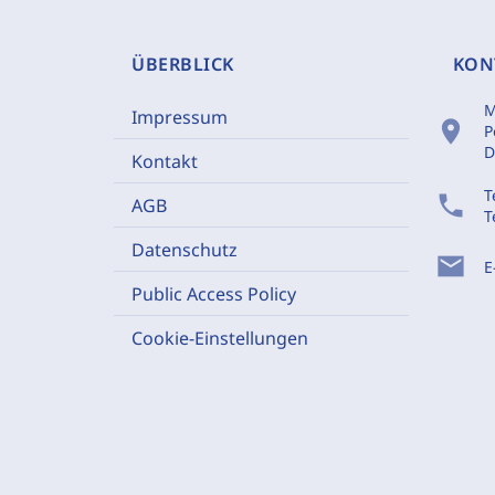
ÜBERBLICK
KON
M
Impressum
location_on
P
D
Kontakt
T
phone
AGB
T
Datenschutz
mail
E
Public Access Policy
Cookie-Einstellungen