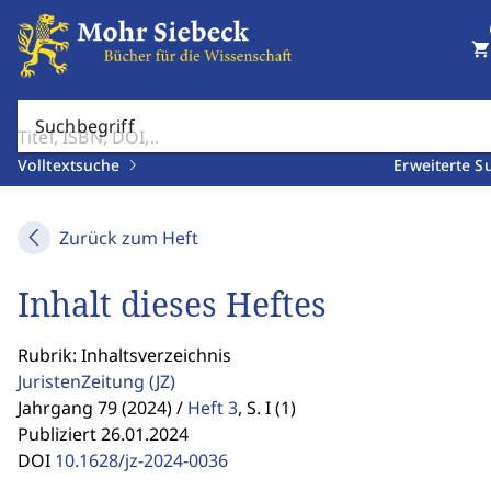
shopping_cart
Suchbegriff
Volltextsuche
Erweiterte S
Zurück zum Heft
Inhalt dieses Heftes
Rubrik: Inhaltsverzeichnis
JuristenZeitung
(JZ)
Jahrgang 79 (2024) /
Heft 3
,
S. I (1)
Publiziert 26.01.2024
DOI
10.1628/jz-2024-0036