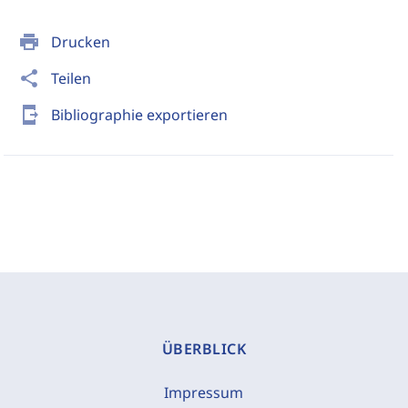
print
Drucken
share
Teilen
send_to_mobile
Bibliographie exportieren
ÜBERBLICK
Impressum