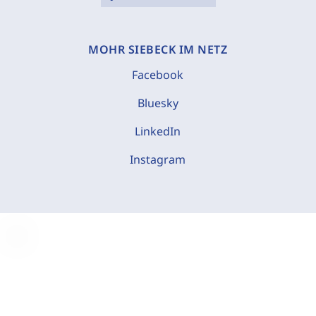
MOHR SIEBECK IM NETZ
Facebook
Bluesky
LinkedIn
Instagram
C
o
o