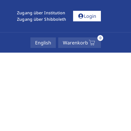
Zugang über Institution
account_circle
Login
Zugang über Shibboleth
0
English
Warenkorb