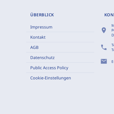
ÜBERBLICK
KON
M
Impressum
location_on
P
D
Kontakt
T
phone
AGB
T
Datenschutz
mail
E
Public Access Policy
Cookie-Einstellungen