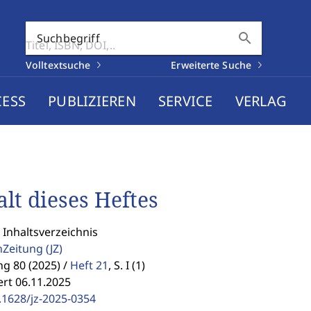
search
Suchbegriff
Volltextsuche
Erweiterte Suche
CESS
PUBLIZIEREN
SERVICE
VERLAG
alt dieses Heftes
 Inhaltsverzeichnis
enZeitung
(JZ)
g 80 (2025) /
Heft 21
,
S. I (1)
ert 06.11.2025
.1628/jz-2025-0354