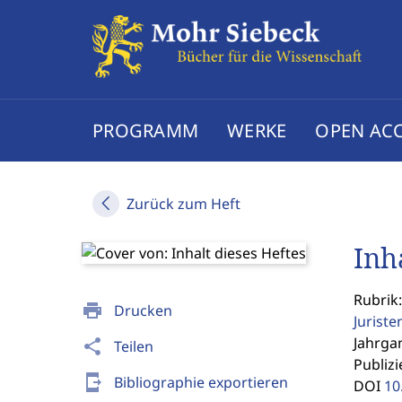
PROGRAMM
WERKE
OPEN AC
Zurück zum Heft
Inh
Rubrik:
print
Drucken
Jurist
Jahrgan
share
Teilen
Publizi
send_to_mobile
Bibliographie exportieren
DOI
10