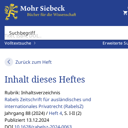
shopping_cart
Suchbegriff
Volltextsuche
Erweiterte S
Zurück zum Heft
Inhalt dieses Heftes
Rubrik: Inhaltsverzeichnis
Rabels Zeitschrift für ausländisches und
internationales Privatrecht
(RabelsZ)
Jahrgang 88 (2024) /
Heft 4
,
S. I-II (2)
Publiziert 13.12.2024
DOI
10.1628/rabelsz-2024-0063