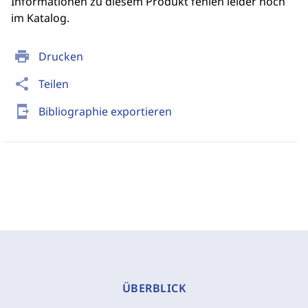
Informationen zu diesem Produkt fehlen leider noch
im Katalog.
print
Drucken
share
Teilen
send_to_mobile
Bibliographie exportieren
ÜBERBLICK