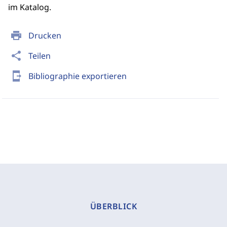
im Katalog.
print
Drucken
share
Teilen
send_to_mobile
Bibliographie exportieren
ÜBERBLICK