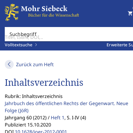
shopping_cart
Suchbegriff
Volltextsuche
Erweiterte S
Zurück zum Heft
Inhaltsverzeichnis
Rubrik: Inhaltsverzeichnis
Jahrbuch des öffentlichen Rechts der Gegenwart. Neue
Folge
(JöR)
Jahrgang 60 (2012) /
Heft 1
,
S. I-IV (4)
Publiziert 15.10.2020
DOI
10.1628/joer-2012-0001