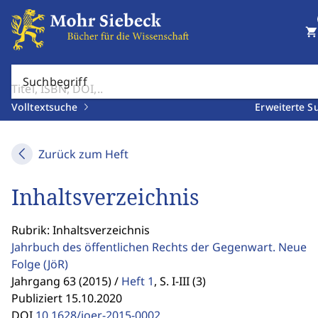
shopping_cart
Suchbegriff
Volltextsuche
Erweiterte S
Zurück zum Heft
Inhaltsverzeichnis
Rubrik: Inhaltsverzeichnis
Jahrbuch des öffentlichen Rechts der Gegenwart. Neue
Folge
(JöR)
Jahrgang 63 (2015) /
Heft 1
,
S. I-III (3)
Publiziert 15.10.2020
DOI
10.1628/joer-2015-0002