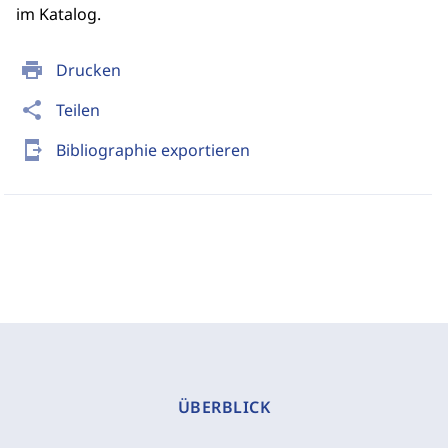
im Katalog.
print
Drucken
share
Teilen
send_to_mobile
Bibliographie exportieren
ÜBERBLICK