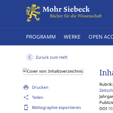
PROGRAMM
WERKE
OPEN AC
Zurück zum Heft
Inh
Rubrik:
print
Drucken
Zeitsch
Jahrgan
share
Teilen
Publizi
send_to_mobile
Bibliographie exportieren
DOI
10