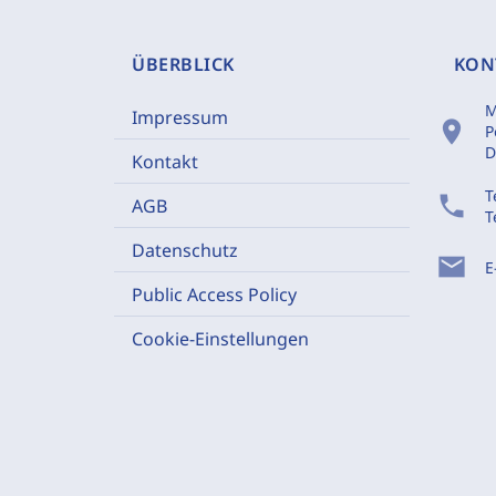
ÜBERBLICK
KON
M
Impressum
location_on
P
D
Kontakt
T
phone
AGB
T
Datenschutz
mail
E
Public Access Policy
Cookie-Einstellungen