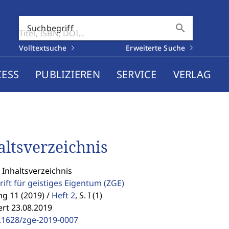
search
Suchbegriff
Volltextsuche
Erweiterte Suche
CESS
PUBLIZIEREN
SERVICE
VERLAG
altsverzeichnis
 Inhaltsverzeichnis
rift für geistiges Eigentum
(ZGE)
g 11 (2019) /
Heft 2
,
S. I (1)
ert 23.08.2019
.1628/zge-2019-0007