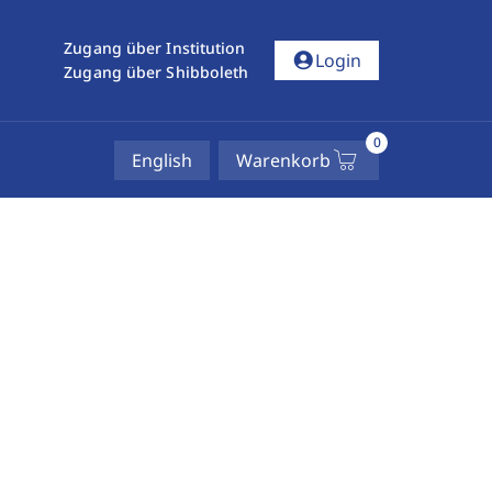
Zugang über Institution
account_circle
Login
Zugang über Shibboleth
0
English
Warenkorb