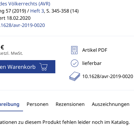
 des Völkerrechts
(AVR)
g 57 (2019) /
Heft 3
,
S. 345-358 (14)
ert 18.02.2020
.1628/avr-2019-0020
Artikel PDF
setzl. MwSt.
lieferbar
den Warenkorb
10.1628/avr-2019-0020
hreibung
Personen
Rezensionen
Auszeichnungen
ationen zu diesem Produkt fehlen leider noch im Katalog.