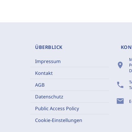
ÜBERBLICK
KON
M
Impressum
location_on
P
D
Kontakt
T
phone
AGB
T
Datenschutz
mail
E
Public Access Policy
Cookie-Einstellungen