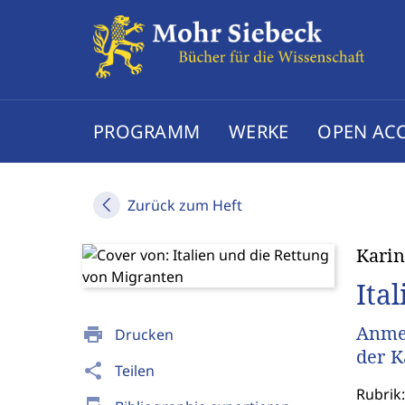
PROGRAMM
WERKE
OPEN AC
Zurück zum Heft
Karin
Ita
Anmer
print
Drucken
der K
share
Teilen
Rubrik: