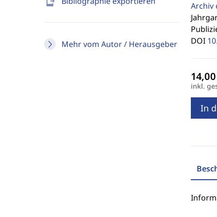
send_to_mobile
Bibliographie exportieren
Archiv
Jahrgan
Publizi
DOI
10
Mehr vom Autor / Herausgeber
inkl. ge
In 
Besc
Inform