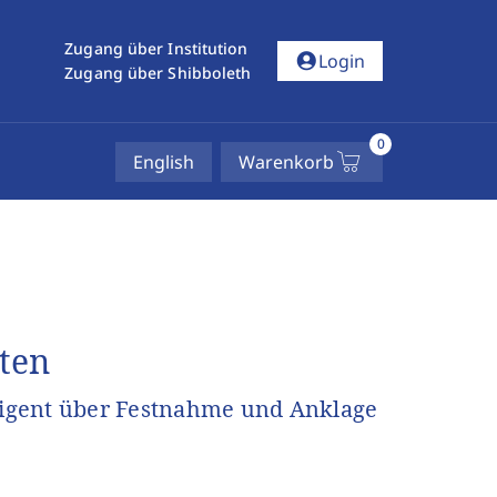
Zugang über Institution
account_circle
Login
Zugang über Shibboleth
0
English
Warenkorb
nten
igent über Festnahme und Anklage