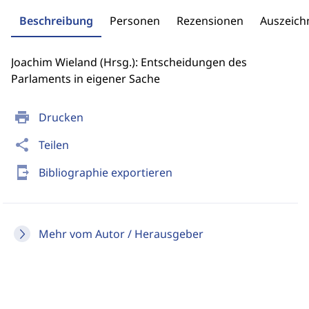
Beschreibung
Personen
Rezensionen
Auszeic
Joachim Wieland (Hrsg.): Entscheidungen des
Parlaments in eigener Sache
print
Drucken
share
Teilen
send_to_mobile
Bibliographie exportieren
Mehr vom Autor / Herausgeber